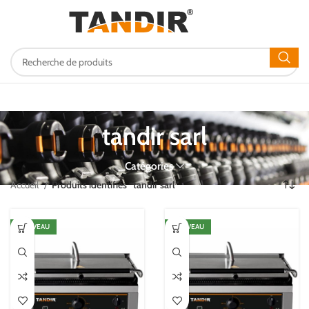
0,00
€
tandir sarl
Catégories
Accueil
Produits identifiés “tandir sarl”
NOUVEAU
NOUVEAU